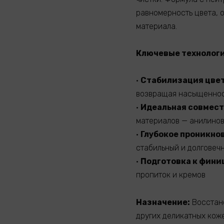
равномерность цвета, 
материала.
Ключевые технолог
•
Стабилизация цвет
возвращая насыщенност
•
Идеальная совмест
материалов — анилинов
•
Глубокое проникно
стабильный и долговеч
•
Подготовка к фини
пропиток и кремов
Назначение:
Восстано
других деликатных кож