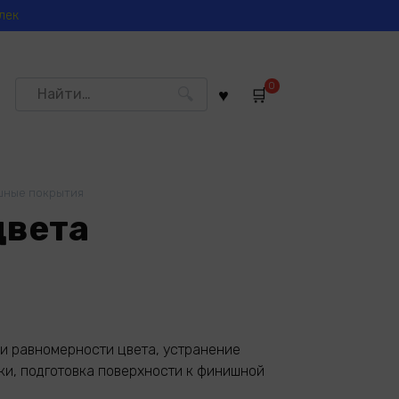
лек
Search
0
for:
ные покрытия
цвета
и равномерности цвета, устранение
ки, подготовка поверхности к финишной