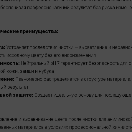
обеспечивая профессиональный результат без риска измене
ические преимущества:
а:
Устраняет последствия чистки — высветление и неравно
ь исходному цвету без его видоизменения
имость:
Нейтральный pH 7 гарантирует безопасность для 
ой кожи, замши и нубука
вение:
Равномерно распределяется в структуре материала,
ный результат
шной защите:
Создает идеальную основу для последующе
вление и выравнивание цвета после чистки для анилиновой
евенных материалов в условиях профессиональной химчистк