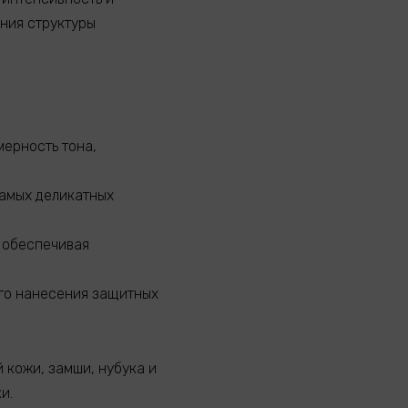
ния структуры
мерность тона,
самых деликатных
 обеспечивая
го нанесения защитных
 кожи, замши, нубука и
и.