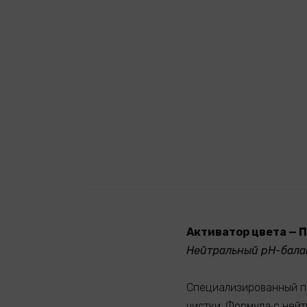
Активатор цвета 
Нейтральный pH-балан
Специализированный п
чистки. Формула с ней