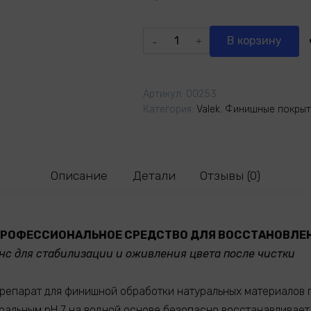
Количество
В корзину
товара
Активатор
цвета
Артикул:
00253
Категория:
Valek
,
Финишные покрыт
Описание
Детали
Отзывы (0)
— ПРОФЕССИОНАЛЬНОЕ СРЕДСТВО ДЛЯ ВОССТАНОВЛЕ
с для стабилизации и оживления цвета после чистки
репарат для финишной обработки натуральных материалов 
тральным pH 7 на водной основе безопасно восстанавливает